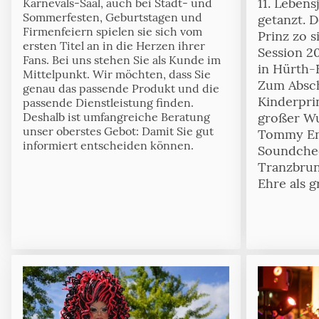
11. Lebens
Karnevals-Saal, auch bei Stadt- und
Sommerfesten, Geburtstagen und
getanzt. 
Firmenfeiern spielen sie sich vom
Prinz zo s
ersten Titel an in die Herzen ihrer
Session 2
Fans. Bei uns stehen Sie als Kunde im
in Hürth-B
Mittelpunkt. Wir möchten, dass Sie
Zum Absch
genau das passende Produkt und die
Kinderprin
passende Dienstleistung finden.
großer Wu
Deshalb ist umfangreiche Beratung
unser oberstes Gebot: Damit Sie gut
Tommy En
informiert entscheiden können.
Soundche
Tranzbrun
Ehre als g