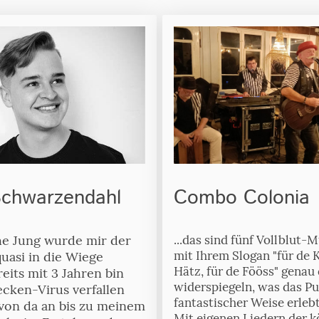
chwarzendahl
Combo Colonia
che Jung wurde mir der
...das sind fünf Vollblut-M
mit Ihrem Slogan "für de K
uasi in die Wiege
Hätz, für de Fööss" genau
reits mit 3 Jahren bin
widerspiegeln, was das Pu
ecken-Virus verfallen
fantastischer Weise erleb
von da an bis zu meinem
Mit eigenen Liedern der k