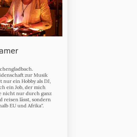
ramer
chengladbach.
idenschaft zur Musik
 nur ein Hobby als DJ,
ch ein Job, der mich
e nicht nur durch ganz
 reisen lässt, sondern
alb EU und Afrika".