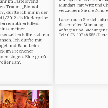
jahr im Fastelovend
Mundart, mit Witz und C
Den Traum, „Einmol
verzaubern Sie die Zuhöre
in“, durfte ich mir in der
011/2012 als Kinderprinz
Lassen auch Sie sich mitr
errenrath erfüllen.
dieser tollen Stimmung.
luss meiner
Anfragen und Buchungen 
zenzeit erfüllte sich ein
Tel.: 0176-207 48 555 (Diete
nsch. Ich durfte mit
gel und Band beim
ck im Frechener
nen singen. Eine große
roßer Fan".