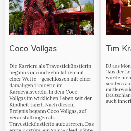
Coco Vollgas
Tim K
Die Karriere als Travestiekünstlerin
DJ aus Mön
"Aus der Le
begann vor rund zehn Jahren mit
wurde nicht
einer Wette – geschlossen mit einer
sondern au
damaligen Trainerin im
mittlerweil
Karnevalsverein, in dem Coco
Deutschland
Vollgas im wirklichen Leben seit der
auch innerh
Kindheit tanzt. Nach diesem
Ereignis begann Coco Vollgas, auf
Veranstaltungen als
Travestiekünstlerin aufzutreten. Das
erste Kostüm, ein Salsa-Kleid, nähte